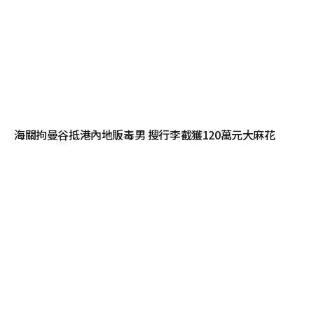
海關拘曼谷抵港內地販毒男 搜行李截獲120萬元大麻花