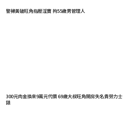
警掃黃破旺角指壓淫竇 拘55歲男管理人
300元肉金換來9萬元代價 69歲大叔旺角開房失名貴勞力士
錶