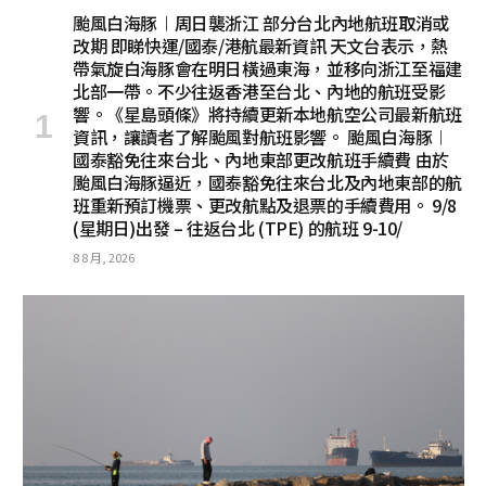
颱風白海豚︱周日襲浙江 部分台北內地航班取消或
改期 即睇快運/國泰/港航最新資訊 天文台表示，熱
帶氣旋白海豚會在明日橫過東海，並移向浙江至福建
北部一帶。不少往返香港至台北、內地的航班受影
響。《星島頭條》將持續更新本地航空公司最新航班
資訊，讓讀者了解颱風對航班影響。 颱風白海豚︱
國泰豁免往來台北、內地東部更改航班手續費 由於
颱風白海豚逼近，國泰豁免往來台北及內地東部的航
班重新預訂機票、更改航點及退票的手續費用。 9/8
(星期日)出發 – 往返台北 (TPE) 的航班 9-10/
8 8 月, 2026