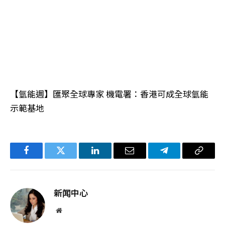
【氫能週】匯聚全球專家 機電署：香港可成全球氫能
示範基地
Facebook
Twitter
LinkedIn
电
Telegram
复
子
制
邮
链
新闻中心
件
接
网
站