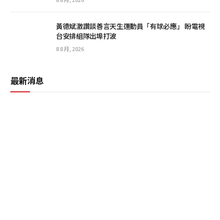
黃德斌激讚談善言天生運動員「有球必應」 盼電視
台安排組隊出埠打波
8 8 月, 2026
最新消息