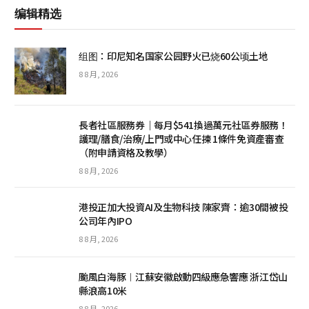
编辑精选
组图：印尼知名国家公园野火已烧60公顷土地
8 8 月, 2026
長者社區服務券｜每月$541換過萬元社區券服務！
護理/膳食/治療/上門或中心任揀 1條件免資產審查
（附申請資格及教學）
8 8 月, 2026
港投正加大投資AI及生物科技 陳家齊：逾30間被投
公司年內IPO
8 8 月, 2026
颱風白海豚︱江蘇安徽啟動四級應急響應 浙江岱山
縣浪高10米
8 8 月, 2026