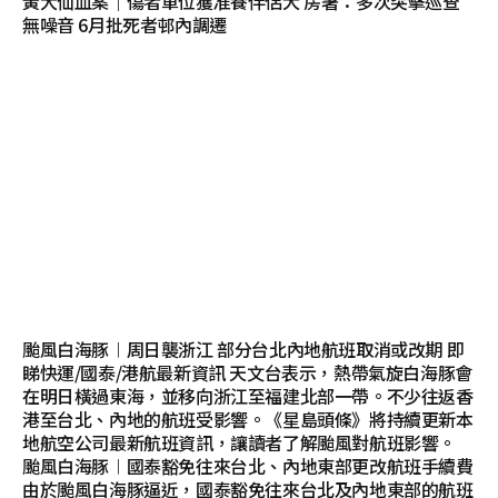
黃大仙血案｜傷者單位獲准養伴侶犬 房署：多次突擊巡查
無噪音 6月批死者邨內調遷
颱風白海豚︱周日襲浙江 部分台北內地航班取消或改期 即
睇快運/國泰/港航最新資訊 天文台表示，熱帶氣旋白海豚會
在明日橫過東海，並移向浙江至福建北部一帶。不少往返香
港至台北、內地的航班受影響。《星島頭條》將持續更新本
地航空公司最新航班資訊，讓讀者了解颱風對航班影響。
颱風白海豚︱國泰豁免往來台北、內地東部更改航班手續費
由於颱風白海豚逼近，國泰豁免往來台北及內地東部的航班