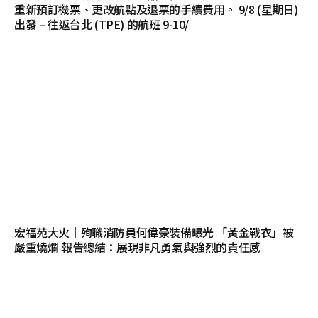
重新預訂機票、更改航點及退票的手續費用。 9/8 (星期日)
出發 – 往返台北 (TPE) 的航班 9-10/
宏福苑大火｜殉職消防員何偉豪裝備曝光 「黃金戰衣」被
嚴重燒爛 報告總結：展現非凡勇氣與強烈的責任感