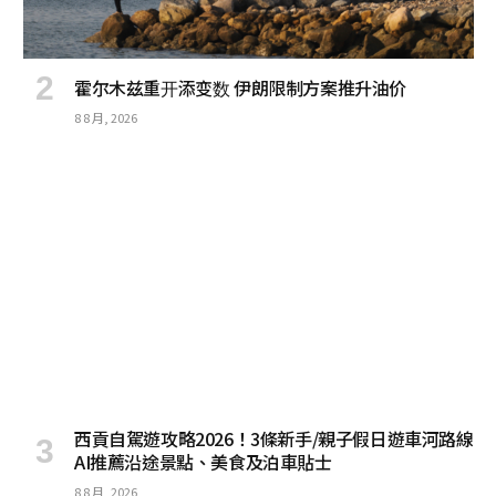
霍尔木兹重开添变数 伊朗限制方案推升油价
8 8 月, 2026
西貢自駕遊攻略2026！3條新手/親子假日遊車河路線
AI推薦沿途景點、美食及泊車貼士
8 8 月, 2026