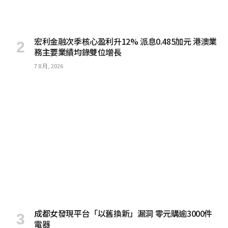
宏利金融次季核心盈利升12% 派息0.485加元 港澳業
務主要業績均錄雙位增長
7 8 月, 2026
成都女發現平台「以舊換新」漏洞 零元購逾3000件
電器