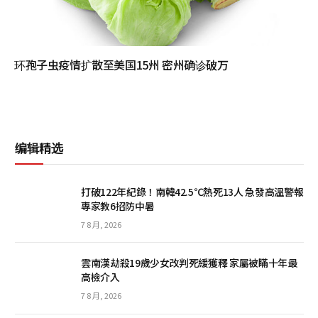
环孢子虫疫情扩散至美国15州 密州确诊破万
编辑精选
打破122年紀錄！南韓42.5℃熱死13人 急發高溫警報
專家教6招防中暑
7 8 月, 2026
雲南漢劫殺19歲少女改判死緩獲釋 家屬被瞞十年最
高檢介入
7 8 月, 2026