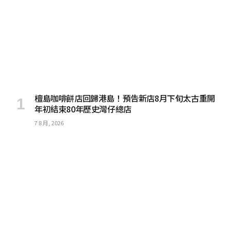
檀島咖啡餅店回歸港島！預告新店8月下旬太古重開
年初結束80年歷史灣仔總店
7 8 月, 2026