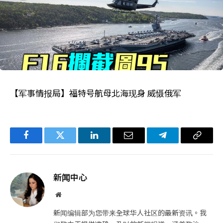
【军事情报局】福特号航母北海现身 威慑俄军
Facebook
Twitter
LinkedIn
电
Telegram
复
子
制
邮
链
新闻中心
件
接
网
站
新闻编辑部为您带来全球华人社区的最新资讯。我