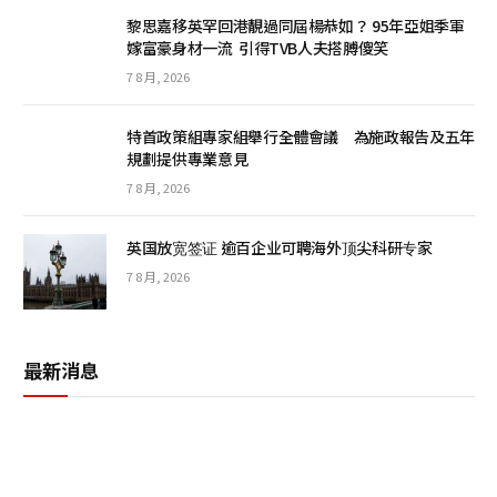
黎思嘉移英罕回港靚過同屆楊恭如？ 95年亞姐季軍
嫁富豪身材一流 引得TVB人夫搭膊傻笑
7 8 月, 2026
特首政策組專家組舉行全體會議 為施政報告及五年
規劃提供專業意見
7 8 月, 2026
英国放宽签证 逾百企业可聘海外顶尖科研专家
7 8 月, 2026
最新消息