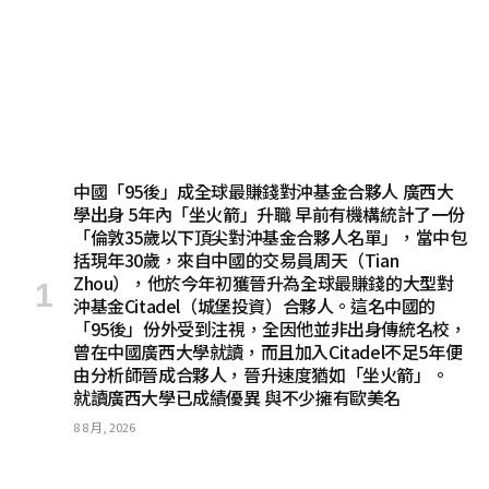
中國「95後」成全球最賺錢對沖基金合夥人 廣西大
學出身 5年內「坐火箭」升職 早前有機構統計了一份
「倫敦35歲以下頂尖對沖基金合夥人名單」，當中包
括現年30歲，來自中國的交易員周天（Tian
Zhou），他於今年初獲晉升為全球最賺錢的大型對
沖基金Citadel（城堡投資）合夥人。這名中國的
「95後」份外受到注視，全因他並非出身傳統名校，
曾在中國廣西大學就讀，而且加入Citadel不足5年便
由分析師晉成合夥人，晉升速度猶如「坐火箭」。
就讀廣西大學已成績優異 與不少擁有歐美名
8 8 月, 2026