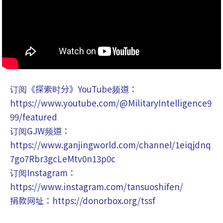
订阅《探索时分》YouTube频道：
https://www.youtube.com/@MilitaryIntelligence9
99/featured
订阅GJW频道：
https://www.ganjingworld.com/channel/1eiqjdnq
7go7Rbr3gcLeMtv0n13p0c
订阅Instagram：
https://www.instagram.com/tansuoshifen/
捐款网址：https://donorbox.org/tssf