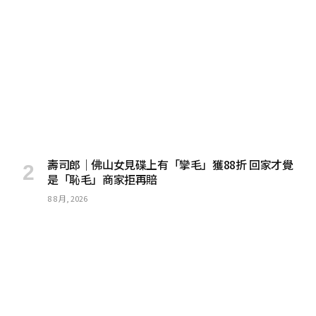
壽司郎｜佛山女見碟上有「攣毛」獲88折 回家才覺
是「恥毛」商家拒再賠
8 8 月, 2026