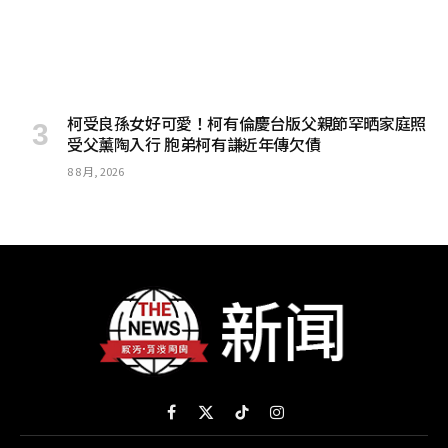
柯受良孫女好可愛！柯有倫慶台版父親節罕晒家庭照
受父薰陶入行 胞弟柯有謙近年傳欠債
8 8 月, 2026
Facebook
X
TikTok
Instagram
(Twitter)