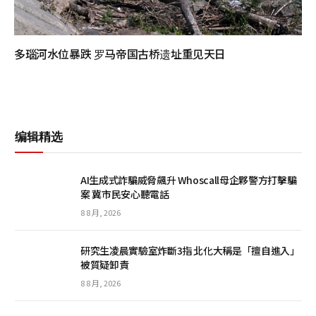
多瑙河水位暴跌 罗马帝国古桥遗址重见天日
编辑精选
AI生成式詐騙威脅飆升 Whoscall母企夥警方打擊騙
案 冀市民安心聽電話
8 8 月, 2026
研究生凌晨實驗室炸斷3指 北化大稱是「擅自進入」
被質疑卸責
8 8 月, 2026