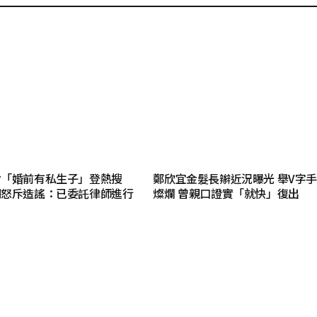
射「婚前有私生子」登熱搜
鄭欣宜金髮長辮近況曝光 舉V字
明怒斥造謠：已委託律師進行
燦爛 曾親口證實「就快」復出