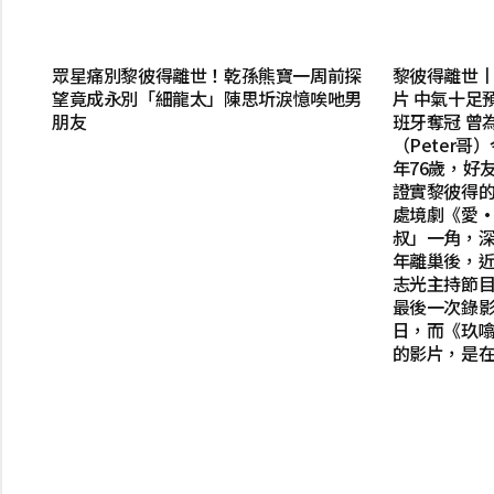
眾星痛別黎彼得離世！乾孫熊寶一周前探
黎彼得離世丨
望竟成永別「細龍太」陳思圻淚憶唉吔男
片 中氣十足
朋友
班牙奪冠 曾
（Peter
年76歲，好
證實黎彼得的
處境劇《愛
叔」一角，深
年離巢後，近
志光主持節
最後一次錄影
日，而《玖
的影片，是在