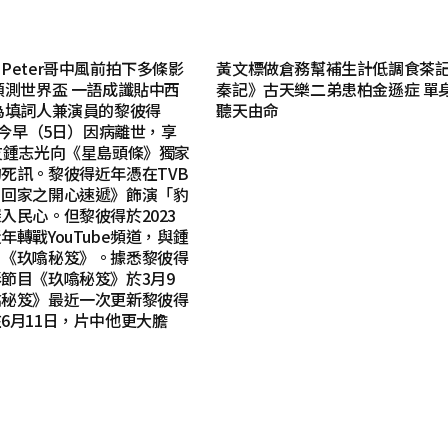
Peter哥中風前拍下多條影
黃文標做倉務幫補生計低調食茶記
預測世界盃 一語成讖貼中西
秦記》古天樂二弟患柏金遜症 單
為填詞人兼演員的黎彼得
聽天由命
哥）今早（5日）因病離世，享
友鍾志光向《星島頭條》獨家
死訊。黎彼得近年憑在TVB
·回家之開心速遞》飾演「豹
入民心。但黎彼得於2023
年轉戰YouTube頻道，與鍾
目《玖噏秘笈》。據悉黎彼得
節目《玖噏秘笈》於3月9
噏秘笈》最近一次更新黎彼得
6月11日，片中他更大膽