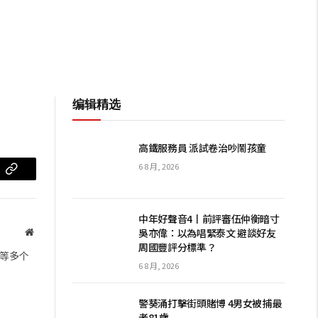
编辑精选
高鐵服務員 派試卷治吵鬧孩童
6 8 月, 2026
m
复
制
中年好聲音4丨前評審伍仲衡暗寸
链
吳亦偉：以為唱緊泰文 避談好友
网
周國豐評分標準？
站
接
等多个
6 8 月, 2026
警葵涌打擊街頭賭博 4男女被捕最
老81歲