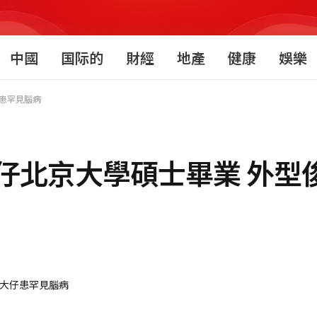
中國
国际的
財經
地產
健康
娛樂
仔患罕見腦病
仔北京大學碩士畢業 外型