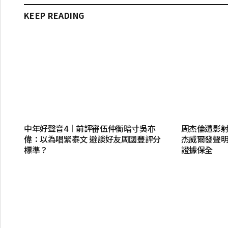
KEEP READING
中年好聲音4丨前評審伍仲衡暗寸吳亦
周杰倫遭影
偉：以為唱緊泰文 避談好友周國豐評分
杰威爾發聲
標準？
證據保全