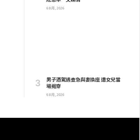
6 8 月, 2026
男子酒駕遇查急與妻換座 遭女兒當
場揭穿
6 8 月, 2026