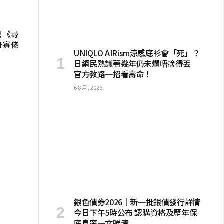
 《尋
身寡佬
UNIQLO AIRism涼感底衫會「死」？
日網民熱議著幾年仍未爛唔捨得丟
官方教路一招看壽命！
6 8 月, 2026
銀色債券2026丨新一批銀債發行詳情
今日下午5時公布 認購資格及歷年保
底息率一文睇清