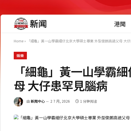
港聞
Home
»
「細龜」黃一山學霸細仔北京大學碩士畢業 外型俊朗高過父母 大
娛樂
「細龜」黃一山學霸細
母 大仔患罕見腦病
由
新闻中心
2 7 月, 2026
1 分钟阅读