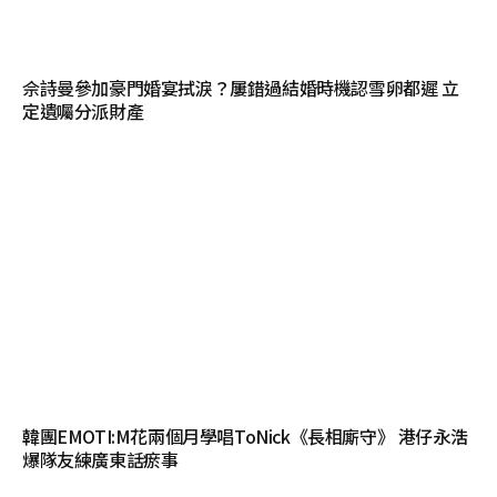
佘詩曼參加豪門婚宴拭淚？屢錯過結婚時機認雪卵都遲 立
定遺囑分派財產
韓團EMOTI:M花兩個月學唱ToNick《長相廝守》 港仔永浩
爆隊友練廣東話瘀事