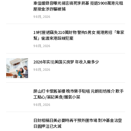
車佳媛錄音曝光揚言搞死李昇基 拒退5900萬港元租
屋按金涉詐騙被捕
9 8 月, 2026
19村屋遇竊失210萬財物 警拘5男女 揭港男招「韋家
幫」偷渡來港踩線犯案
9 8 月, 2026
2026年实现美国买房梦 年收入需多少
9 8 月, 2026
屏山打卡懷舊茶樓 晚市樂手駐唱 元朗街坊推介 歎手
工點心/茶記美食/鑊氣小菜
9 8 月, 2026
日財相稱日美必要時再干預外匯市場 對沖基金沽空
日圓押注已大減