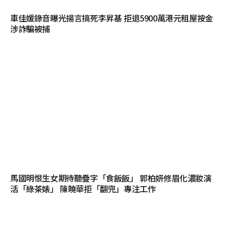
車佳媛錄音曝光揚言搞死李昇基 拒退5900萬港元租屋按金
涉詐騙被捕
馬國明恨生女期待聽疊字「食飯飯」 郭柏妍修眉化濃妝演
活「綠茶婊」 陳曉華拒「翻兜」專注工作