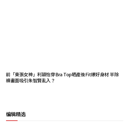
前「東張女神」利穎怡穿Bra Top晒產後Fit爆好身材 半除
褲畫面吸引朱智賢亂入？
编辑精选