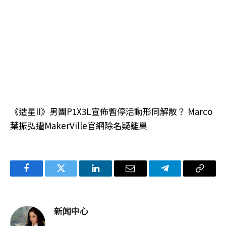
《造星II》男團P1X3L宣佈暫停活動形同解散？ Marco
葉振弘遭MakerVille官網除名疑離巢
Facebook
Twitter
LinkedIn
电
Telegram
复
子
制
邮
链
新闻中心
件
接