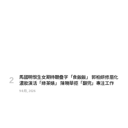
馬國明恨生女期待聽疊字「食飯飯」 郭柏妍修眉化
濃妝演活「綠茶婊」 陳曉華拒「翻兜」專注工作
9 8 月, 2026