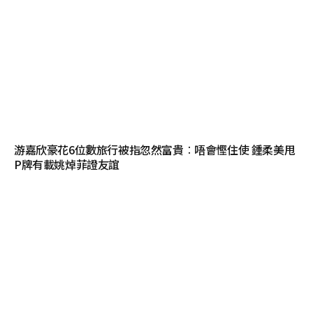
游嘉欣豪花6位數旅行被指忽然富貴︰唔會慳住使 鍾柔美甩
P牌有載姚焯菲證友誼