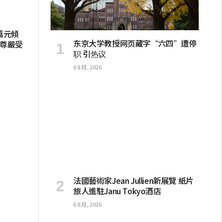
萬元傾
东京大学教授网页藏字“六四”遭停
債尊嚴受
职 引热议
6 8 月, 2026
法國藝術家Jean Jullien新展覽 紙片
旅人進駐Janu Tokyo酒店
6 8 月, 2026