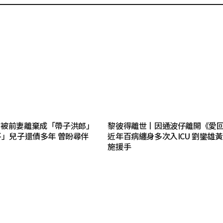
丨被前妻離棄成「帶子洪郎」
黎彼得離世丨因通波仔離開《愛
平」兒子還債多年 曾盼尋伴
近年百病纏身多次入ICU 劉鑾雄
施援手