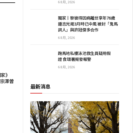
6 8 月, 2026
獨家丨黎彼得因病離世享年76歲
鍾志光揭3月時已中風 被封「鬼馬
詞人」與許冠傑多合作
6 8 月, 2026
跑馬地私樓泳池救生員疑用假
證 食環署揭發報警
6 8 月, 2026
回家》
黃宗澤曾
最新消息