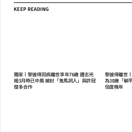
KEEP READING
獨家丨黎彼得因病離世享年76歲 鍾志光
黎彼得離世
揭3月時已中風 被封「鬼馬詞人」與許冠
為38歲「躺
傑多合作
侶度晚年