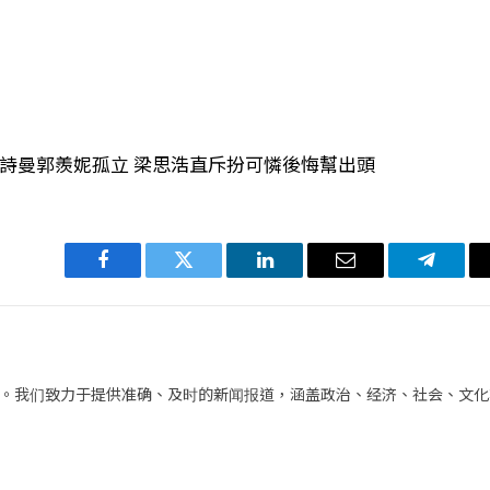
佘詩曼郭羨妮孤立 梁思浩直斥扮可憐後悔幫出頭
Facebook
Twitter
LinkedIn
电
Telegra
子
邮
件
。我们致力于提供准确、及时的新闻报道，涵盖政治、经济、社会、文化