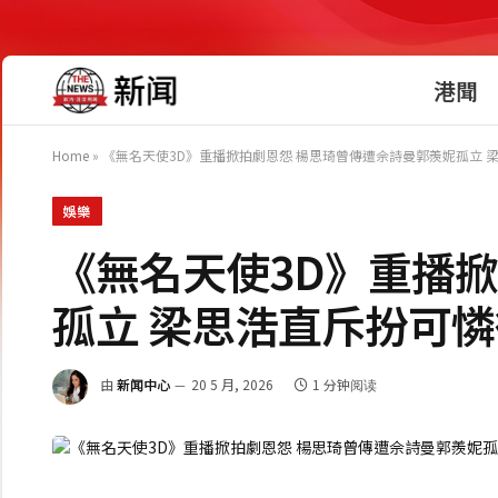
港聞
Home
»
《無名天使3D》重播掀拍劇恩怨 楊思琦曾傳遭佘詩曼郭羨妮孤立 
娛樂
《無名天使3D》重播
孤立 梁思浩直斥扮可
由
新闻中心
20 5 月, 2026
1 分钟阅读