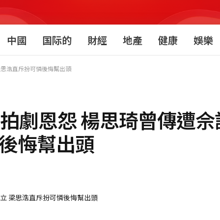
中國
国际的
財經
地產
健康
娛樂
梁思浩直斥扮可憐後悔幫出頭
掀拍劇恩怨 楊思琦曾傳遭佘
憐後悔幫出頭