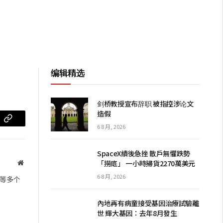
编辑精选
剑桥教授宣布辞职 被指控涉论文
造假
m
复
6 8 月, 2026
制
SpaceX績後急挫 散戶無懼跌勢
链
「撈底」 一小時掃貨2270萬美元
网
站
接
6 8 月, 2026
等多个
內地再有病童接受基因治療試驗離
世 輝大基因：去年8月發生