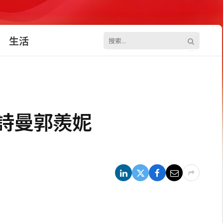
生活
詩曼郭羨妮