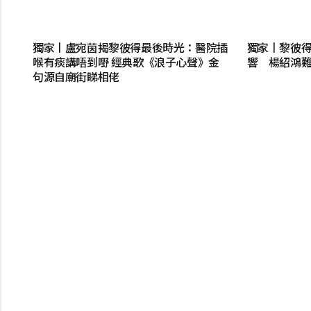
獨家丨盧宛茵揭黎彼得最後時光：醫院插
獨家丨黎彼
喉有痰講唔到嘢 經典歌《浪子心聲》金
響 楊紹鴻
句源自廟街睇相佬