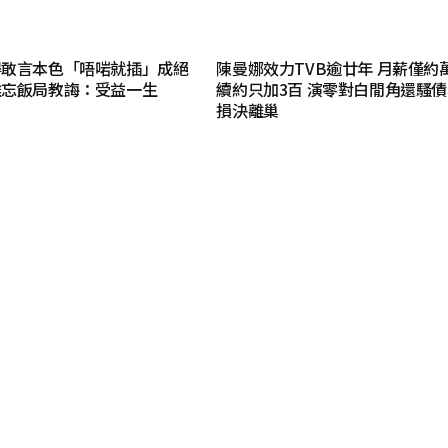
得敢言本色「唔啱就插」成絕
陳曼娜效力TVB逾廿年 月薪僅約
難忘飯局教誨：受益一生
續約只加3百 演零對白閒角還騷
損決離巢