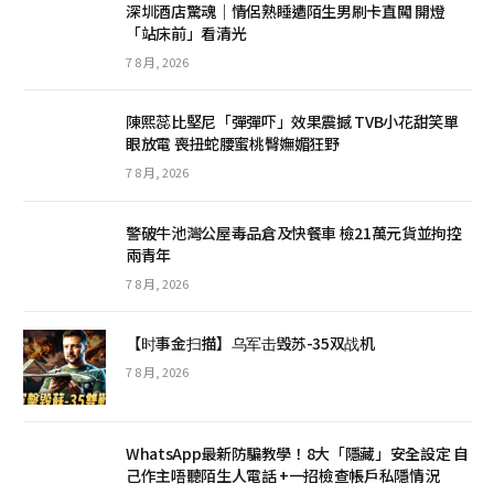
深圳酒店驚魂｜情侶熟睡遭陌生男刷卡直闖 開燈
「站床前」看清光
7 8 月, 2026
陳熙蕊比堅尼「彈彈吓」效果震撼 TVB小花甜笑單
眼放電 喪扭蛇腰蜜桃臀嫵媚狂野
7 8 月, 2026
警破牛池灣公屋毒品倉及快餐車 檢21萬元貨並拘控
兩青年
7 8 月, 2026
【时事金扫描】乌军击毁苏-35双战机
7 8 月, 2026
WhatsApp最新防騙教學！8大「隱藏」安全設定 自
己作主唔聽陌生人電話 +一招檢查帳戶私隱情況