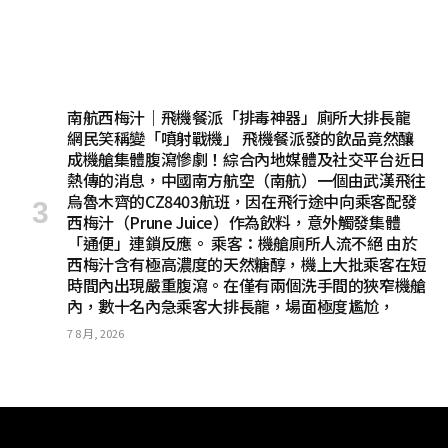
南航西梅汁｜飛機餐派「排毒神器」廁所大排長龍
網民笑稱變「噴射戰機」 飛機餐派發的飲品竟然釀
成機艙集體腹瀉慘劇！綜合內地媒體及社交平台近日
熱傳的消息，中國南方航空（南航）一個由武漢飛往
烏魯木齊的CZ8403航班，因在飛行途中向乘客配發
西梅汁（Prune Juice）作為飲料，意外觸發集體
「通便」連鎖反應。 乘客：機艙廁所人流不絕 由於
西梅汁含有極高濃度的天然糖醇，機上大批乘客在短
時間內出現嚴重腹瀉。在僅有兩個洗手間的狹窄機艙
內，數十名內急乘客大排長龍，場面極度尷尬，
7 8 月, 2026