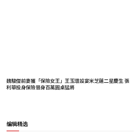
魏駿傑前妻獲「保險女王」王玉環設宴米芝蓮二星慶生 張
利華投身保險晉身百萬圓桌猛將
编辑精选