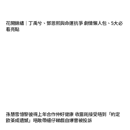
花開錦繡｜丁禹兮、鄧恩熙與命運抗爭 劇情懶人包、5大必
看亮點
孫慧雪憶黎彼得上年合作仲好健康 收噩耗接受唔到「約定
飲茶成遺憾」唔敢帶細仔睇戲自爆曾被投訴