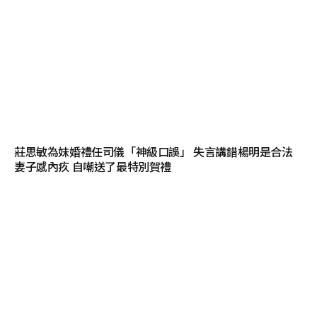
莊思敏為妹婚禮任司儀「神級口誤」 失言講錯楊明是合法
妻子感內疚 自嘲送了最特別賀禮