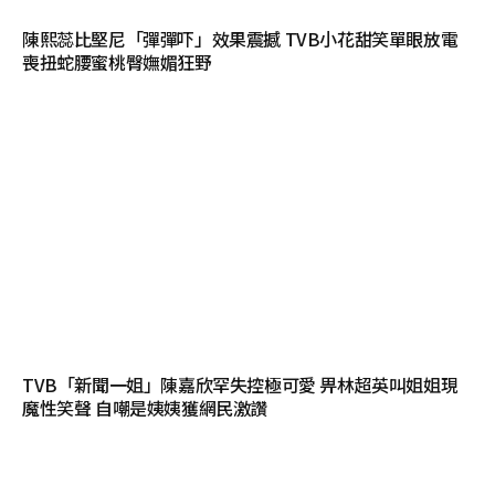
陳熙蕊比堅尼「彈彈吓」效果震撼 TVB小花甜笑單眼放電
喪扭蛇腰蜜桃臀嫵媚狂野
TVB「新聞一姐」陳嘉欣罕失控極可愛 畀林超英叫姐姐現
魔性笑聲 自嘲是姨姨獲網民激讚