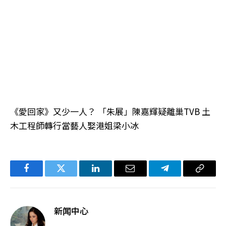
《愛回家》又少一人？ 「朱展」陳嘉輝疑離巢TVB 土
木工程師轉行當藝人娶港姐梁小冰
Facebook
Twitter
LinkedIn
电
Telegram
复
子
制
邮
链
新闻中心
件
接