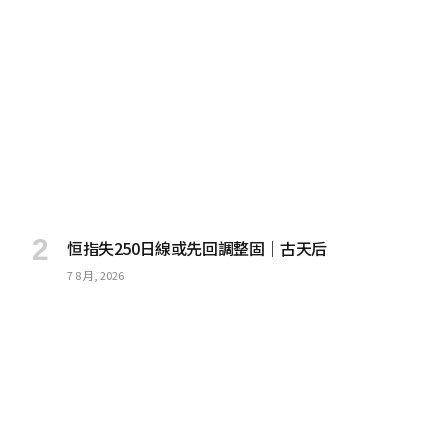
恒指失250日線或先回調整固｜古天后
7 8 月, 2026